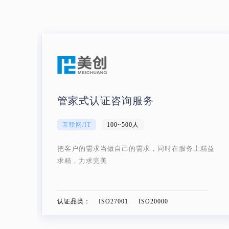
行业领头羊带动食品配送企业转型
运输/仓储/物流
100人以下
精益
六禾是浙江省食品物流配送行业标准化的先行者，
在整个杭州乃至江浙沪地区都是领头羊一般的存
在。
认证品类：
ISO9001 ISO14001 ISO45001