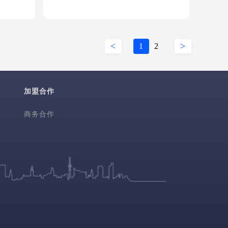
<
>
1
2
加盟合作
商务合作
号